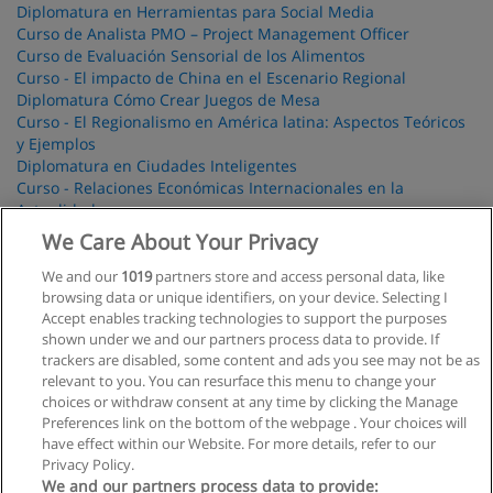
Diplomatura en Herramientas para Social Media
Curso de Analista PMO – Project Management Officer
Curso de Evaluación Sensorial de los Alimentos
Curso - El impacto de China en el Escenario Regional
Diplomatura Cómo Crear Juegos de Mesa
Curso - El Regionalismo en América latina: Aspectos Teóricos
y Ejemplos
Diplomatura en Ciudades Inteligentes
Curso - Relaciones Económicas Internacionales en la
Actualidad
Curso de Especificaciones Técnicas para Componentes de
We Care About Your Privacy
Automatización Industrial - Básico
Curso de Operación de Calderas Acuotubulares de Alta
We and our
1019
partners store and access personal data, like
Presión
browsing data or unique identifiers, on your device. Selecting I
Accept enables tracking technologies to support the purposes
Programación de Videojuegos Avanzado con Unreal
shown under we and our partners process data to provide. If
Curso - Desarrollo con Angular
trackers are disabled, some content and ads you see may not be as
Curso de Iluminación de Emergencia - Básico
relevant to you. You can resurface this menu to change your
choices or withdraw consent at any time by clicking the Manage
Preferences link on the bottom of the webpage . Your choices will
have effect within our Website. For more details, refer to our
Privacy Policy.
Reglas de uso
We and our partners process data to provide: