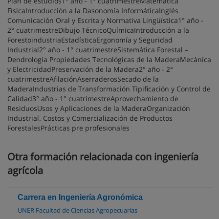
Plan de estudios1° año - 1° cuatrimestreMatemática
FísicaIntroducción a la Dasonomía InformáticaInglés
Comunicación Oral y Escrita y Normativa Lingüística1° año -
2° cuatrimestreDibujo TécnicoQuímicaIntroducción a la
ForestoindustriaEstadísticaErgonomía y Seguridad
Industrial2° año - 1° cuatrimestreSistemática Forestal –
Dendrología Propiedades Tecnológicas de la MaderaMecánica
y ElectricidadPreservación de la Madera2° año - 2°
cuatrimestreAfilaciónAserraderosSecado de la
MaderaIndustrias de Transformación Tipificación y Control de
Calidad3° año - 1° cuatrimestreAprovechamiento de
ResiduosUsos y Aplicaciones de la MaderaOrganización
Industrial. Costos y Comercialización de Productos
ForestalesPrácticas pre profesionales
Otra formación relacionada con ingeniería
agrícola
Carrera en Ingeniería Agronómica
UNER Facultad de Ciencias Agropecuarias