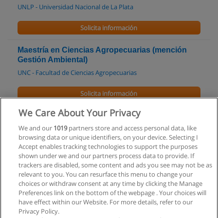
UNLP - Universidad Nacional de La Plata
Solicita información
Maestría en Ciencias Agropecuarias (mención
Gestión Ambiental)
UNC - Facultad de Ciencias Agropecuarias
Solicita información
We Care About Your Privacy
Maestría en Ciencias Agropecuarias (mención
Tecnología en Semillas)
We and our
1019
partners store and access personal data, like
browsing data or unique identifiers, on your device. Selecting I
UNC - Facultad de Ciencias Agropecuarias
Accept enables tracking technologies to support the purposes
shown under we and our partners process data to provide. If
Solicita información
trackers are disabled, some content and ads you see may not be as
relevant to you. You can resurface this menu to change your
choices or withdraw consent at any time by clicking the Manage
Preferences link on the bottom of the webpage . Your choices will
have effect within our Website. For more details, refer to our
Privacy Policy.
Reglas de uso