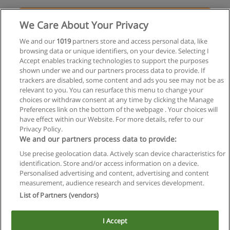
Solicita información
We Care About Your Privacy
Curso Inglés Inicial Presencial
We and our
1019
partners store and access personal data, like
browsing data or unique identifiers, on your device. Selecting I
Hilton Idiomas
Accept enables tracking technologies to support the purposes
shown under we and our partners process data to provide. If
Solicita información
trackers are disabled, some content and ads you see may not be as
relevant to you. You can resurface this menu to change your
choices or withdraw consent at any time by clicking the Manage
Preferences link on the bottom of the webpage . Your choices will
have effect within our Website. For more details, refer to our
Privacy Policy.
Reglas de uso
We and our partners process data to provide:
Privacidad de datos
Use precise geolocation data. Actively scan device characteristics for
identification. Store and/or access information on a device.
Contactar con Educaedu
Personalised advertising and content, advertising and content
measurement, audience research and services development.
List of Partners (vendors)
Copyright © Educaedu Business S.L. - CIF : B-95610580: -
www.educaedu.com.ar
I Accept