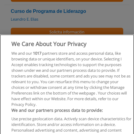
Curso de Programa de Liderazgo
Leandro E. Elias
Solicita información
We Care About Your Privacy
Curso de Desarrollo de Competencias
Gerenciales
We and our
1017
partners store and access personal data, like
browsing data or unique identifiers, on your device. Selecting I
UADE - Executive Education
Accept enables tracking technologies to support the purposes
shown under we and our partners process data to provide. If
Solicita información
trackers are disabled, some content and ads you see may not be as
relevant to you. You can resurface this menu to change your
choices or withdraw consent at any time by clicking the Manage
Preferences link on the bottom of the webpage . Your choices will
have effect within our Website. For more details, refer to our
Privacy Policy.
Reglas de uso
We and our partners process data to provide:
Privacidad de datos
Use precise geolocation data. Actively scan device characteristics for
identification. Store and/or access information on a device.
Contactar con Educaedu
Personalised advertising and content, advertising and content