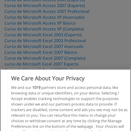
Curso de Microsoft Access 2007 (Experto)
Curso de Microsoft Access 2007 Profesional
Curso de Microsoft Access XP (Avanzado)
Curso de Microsoft Access XP Básico
Curso de Microsoft Access XP (Completo)
Curso de Microsoft Excel 2003 (Experto)
Curso de Microsoft Excel 2003 Profesional
Curso de Microsoft Excel 2007 Avanzado
Curso de Microsoft Excel 2007 Básico
Curso de Microsoft Excel 2007 (Completo)
curso de Microsoft Excel 2007 Experto
Curso de Microsoft Excel 2007 Profesional
Curso de Microsoft Excel 2007 (Básico y Avanzado)
We Care About Your Privacy
Curso de Microsoft Excel XP Avanzado
Curso de Microsoft Excel XP Básico
We and our
1019
partners store and access personal data, like
Curso de Microsoft Excel XP (Completo)
browsing data or unique identifiers, on your device. Selecting I
Accept enables tracking technologies to support the purposes
Curso de Microsoft Outlook 2003
shown under we and our partners process data to provide. If
Curso de Microsoft Outlook 2007
trackers are disabled, some content and ads you see may not be as
Curso de 3D Studio Max 9
relevant to you. You can resurface this menu to change your
choices or withdraw consent at any time by clicking the Manage
Preferences link on the bottom of the webpage . Your choices will