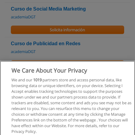
Curso de Social Media Marketing
academiaDGT
Solicita información
Curso de Publicidad en Redes
academiaDGT
Solicita información
We Care About Your Privacy
Diplomado Especialistas en Compras - DEC
We and our
1019
partners store and access personal data, like
browsing data or unique identifiers, on your device. Selecting I
Fundación Mundos E
Accept enables tracking technologies to support the purposes
shown under we and our partners process data to provide. If
Solicita información
trackers are disabled, some content and ads you see may not be as
relevant to you. You can resurface this menu to change your
choices or withdraw consent at any time by clicking the Manage
Preferences link on the bottom of the webpage . Your choices will
have effect within our Website. For more details, refer to our
Privacy Policy.
Reglas de uso