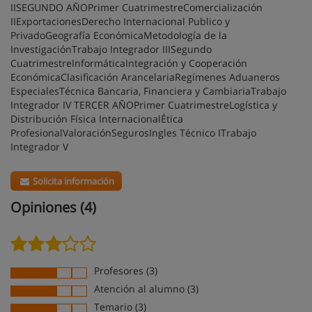
IISEGUNDO AÑOPrimer CuatrimestreComercialización
IIExportacionesDerecho Internacional Publico y
PrivadoGeografía EconómicaMetodología de la
InvestigaciónTrabajo Integrador IIISegundo
CuatrimestreInformáticaIntegración y Cooperación
EconómicaClasificación ArancelariaRegímenes Aduaneros
EspecialesTécnica Bancaria, Financiera y CambiariaTrabajo
Integrador IV TERCER AÑOPrimer CuatrimestreLogística y
Distribución Física InternacionalÉtica
ProfesionalValoraciónSegurosIngles Técnico ITrabajo
Integrador V
Solicita información
Opiniones (4)
Profesores (3)
Atención al alumno (3)
Temario (3)