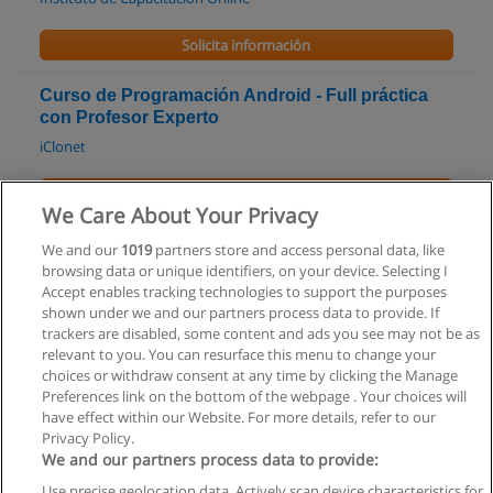
Solicita información
Curso de Programación Android - Full práctica
con Profesor Experto
iClonet
Solicita información
We Care About Your Privacy
Carrera de Ingeniería en Informática
We and our
1019
partners store and access personal data, like
browsing data or unique identifiers, on your device. Selecting I
UNL - Universidad Nacional del Litoral
Accept enables tracking technologies to support the purposes
shown under we and our partners process data to provide. If
Solicita información
trackers are disabled, some content and ads you see may not be as
relevant to you. You can resurface this menu to change your
choices or withdraw consent at any time by clicking the Manage
Preferences link on the bottom of the webpage . Your choices will
have effect within our Website. For more details, refer to our
Privacy Policy.
Reglas de uso
We and our partners process data to provide:
Privacidad de datos
Use precise geolocation data. Actively scan device characteristics for