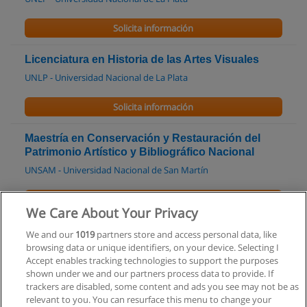
Solicita información
Licenciatura en Historia de las Artes Visuales
UNLP - Universidad Nacional de La Plata
Solicita información
Maestría en Conservación y Restauración del
Patrimonio Artístico y Bibliográfico Nacional
UNSAM - Universidad Nacional de San Martín
Solicita información
We Care About Your Privacy
Curso - Taller de Esterillado
We and our
1019
partners store and access personal data, like
browsing data or unique identifiers, on your device. Selecting I
Asociación Civil de Buena Madera
Accept enables tracking technologies to support the purposes
shown under we and our partners process data to provide. If
Solicita información
trackers are disabled, some content and ads you see may not be as
relevant to you. You can resurface this menu to change your