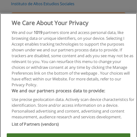
Instituto de Altos Estudios Sociales
Solicita información
We Care About Your Privacy
Curso Literario
We and our
1019
partners store and access personal data, like
browsing data or unique identifiers, on your device. Selecting I
Periodismo net
Accept enables tracking technologies to support the purposes
shown under we and our partners process data to provide. If
Solicita información
trackers are disabled, some content and ads you see may not be as
relevant to you. You can resurface this menu to change your
choices or withdraw consent at any time by clicking the Manage
Preferences link on the bottom of the webpage . Your choices will
have effect within our Website. For more details, refer to our
Privacy Policy.
Reglas de uso
We and our partners process data to provide:
Privacidad de datos
Use precise geolocation data. Actively scan device characteristics for
identification. Store and/or access information on a device.
Contactar con Educaedu
Personalised advertising and content, advertising and content
measurement, audience research and services development.
List of Partners (vendors)
Copyright © Educaedu Business S.L. - CIF : B-95610580: -
www.educaedu.com.ar