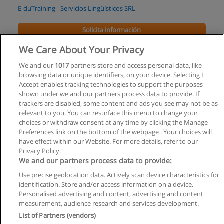
E-duTraining - Servicios Lingüísticos SRL
Solicita información
We Care About Your Privacy
Curso de Inglés Online con Reconocimiento de
Voz
We and our
1017
partners store and access personal data, like
browsing data or unique identifiers, on your device. Selecting I
ELI Educa
Accept enables tracking technologies to support the purposes
shown under we and our partners process data to provide. If
Solicita información
trackers are disabled, some content and ads you see may not be as
relevant to you. You can resurface this menu to change your
choices or withdraw consent at any time by clicking the Manage
Preferences link on the bottom of the webpage . Your choices will
have effect within our Website. For more details, refer to our
Privacy Policy.
Reglas de uso
We and our partners process data to provide:
Privacidad de datos
Use precise geolocation data. Actively scan device characteristics for
identification. Store and/or access information on a device.
Contactar con Educaedu
Personalised advertising and content, advertising and content
measurement, audience research and services development.
Copyright © Educaedu Business S.L. - CIF : B-95610580: -
List of Partners (vendors)
www.educaedu.com.ar