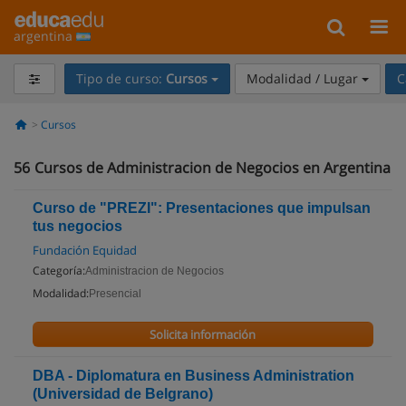
argentina
Tipo de curso:
Cursos
Modalidad / Lugar
C
Cursos
56
Cursos de Administracion de Negocios en Argentina
Curso de "PREZI": Presentaciones que impulsan
tus negocios
Fundación Equidad
Categoría:
Administracion de Negocios
Modalidad:
Presencial
Solicita información
DBA - Diplomatura en Business Administration
(Universidad de Belgrano)