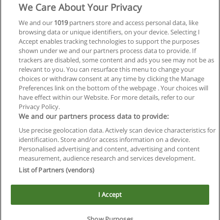
We Care About Your Privacy
We and our
1019
partners store and access personal data, like
browsing data or unique identifiers, on your device. Selecting I
Accept enables tracking technologies to support the purposes
shown under we and our partners process data to provide. If
trackers are disabled, some content and ads you see may not be as
relevant to you. You can resurface this menu to change your
Siguiente
choices or withdraw consent at any time by clicking the Manage
Preferences link on the bottom of the webpage . Your choices will
Página
1
de
3
have effect within our Website. For more details, refer to our
Privacy Policy.
We and our partners process data to provide:
Use precise geolocation data. Actively scan device characteristics for
Reglas de uso
identification. Store and/or access information on a device.
Personalised advertising and content, advertising and content
Privacidad de datos
measurement, audience research and services development.
List of Partners (vendors)
Contactar con Educaedu
I Accept
Copyright © Educaedu Business S.L. - CIF : B-95610580: -
www.educaedu.com.ar
Este sitio utiliza cookies.
Si continua navegando, consideramos que acepta su uso.
Show Purposes