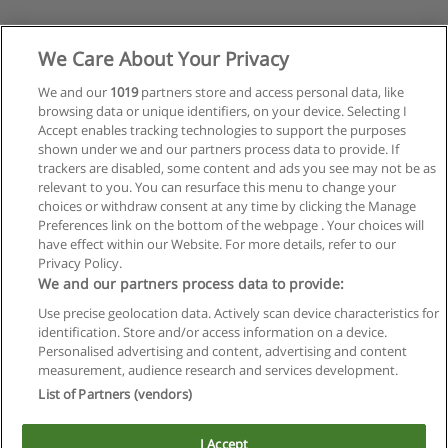
We Care About Your Privacy
We and our
1019
partners store and access personal data, like
browsing data or unique identifiers, on your device. Selecting I
Accept enables tracking technologies to support the purposes
shown under we and our partners process data to provide. If
trackers are disabled, some content and ads you see may not be as
relevant to you. You can resurface this menu to change your
choices or withdraw consent at any time by clicking the Manage
Preferences link on the bottom of the webpage . Your choices will
have effect within our Website. For more details, refer to our
Privacy Policy.
Reglas de uso
We and our partners process data to provide:
Privacidad de datos
Use precise geolocation data. Actively scan device characteristics for
identification. Store and/or access information on a device.
Contactar con Educaedu
Personalised advertising and content, advertising and content
measurement, audience research and services development.
List of Partners (vendors)
Copyright © Educaedu Business S.L. - CIF : B-95610580: -
www.educaedu.com.ar
I Accept