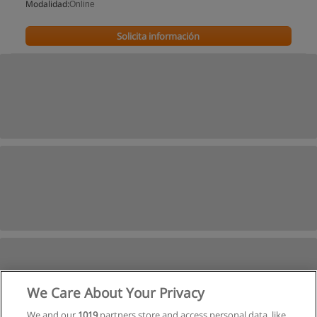
Modalidad:
Online
Solicita información
We Care About Your Privacy
We and our
1019
partners store and access personal data, like