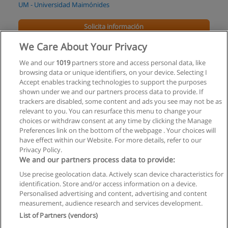
UM - Universidad Maimónides
Solicita información
We Care About Your Privacy
Licenciatura en Organización y Dirección
Institucional
We and our
1019
partners store and access personal data, like
browsing data or unique identifiers, on your device. Selecting I
UM - Universidad Maimónides
Accept enables tracking technologies to support the purposes
shown under we and our partners process data to provide. If
Solicita información
trackers are disabled, some content and ads you see may not be as
relevant to you. You can resurface this menu to change your
choices or withdraw consent at any time by clicking the Manage
Preferences link on the bottom of the webpage . Your choices will
have effect within our Website. For more details, refer to our
Privacy Policy.
Reglas de uso
We and our partners process data to provide:
Privacidad de datos
Use precise geolocation data. Actively scan device characteristics for
identification. Store and/or access information on a device.
Contactar con Educaedu
Personalised advertising and content, advertising and content
measurement, audience research and services development.
List of Partners (vendors)
Copyright © Educaedu Business S.L. - CIF : B-95610580: -
www.educaedu.com.ar