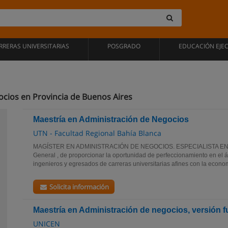
RRERAS UNIVERSITARIAS
POSGRADO
EDUCACIÓN EJE
cios en Provincia de Buenos Aires
Maestría en Administración de Negocios
UTN - Facultad Regional Bahía Blanca
MAGÍSTER EN ADMINISTRACIÓN DE NEGOCIOS. ESPECIALISTA EN
General , de proporcionar la oportunidad de perfeccionamiento en el 
ingenieros y egresados de carreras universitarias afines con la economí
Solicita información
Maestría en Administración de negocios, versión fu
UNICEN