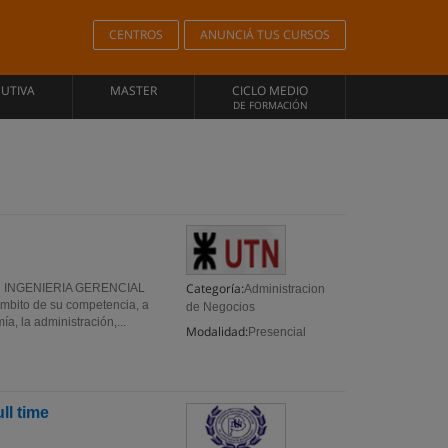
CENTROS
ANUNCIÁ TUS CURSOS
CUTIVA
MASTER
CICLO MEDIO
DE FORMACIÓN
Categoría:
 INGENIERIA GERENCIAL
Administracion
ámbito de su competencia, a
de Negocios
a, la administración,...
Modalidad:
Presencial
ll time