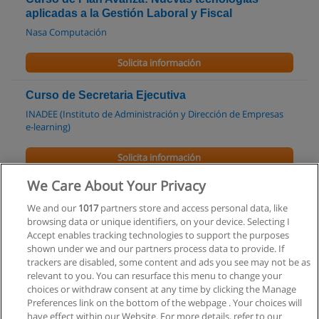
aplicadas a la Gestión Laboral y Fiscal
Nasa Computación
Solicita información
Curso de Secretaria Ejecutiva
INADEE (Instituto de Administración y Dirección de Empresas
e-learning)
Solicita información
We Care About Your Privacy
Maestría en Gerenciamiento de Empresas
Agroalimenticias
We and our
1017
partners store and access personal data, like
browsing data or unique identifiers, on your device. Selecting I
Universidad Nacional de Rosario
Accept enables tracking technologies to support the purposes
shown under we and our partners process data to provide. If
Solicita información
trackers are disabled, some content and ads you see may not be as
relevant to you. You can resurface this menu to change your
choices or withdraw consent at any time by clicking the Manage
Preferences link on the bottom of the webpage . Your choices will
have effect within our Website. For more details, refer to our