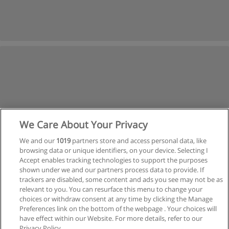
We Care About Your Privacy
We and our
1019
partners store and access personal data, like
browsing data or unique identifiers, on your device. Selecting I
Accept enables tracking technologies to support the purposes
shown under we and our partners process data to provide. If
trackers are disabled, some content and ads you see may not be as
relevant to you. You can resurface this menu to change your
Anterior
Siguiente
choices or withdraw consent at any time by clicking the Manage
Preferences link on the bottom of the webpage . Your choices will
Página
10
de
56
have effect within our Website. For more details, refer to our
Privacy Policy.