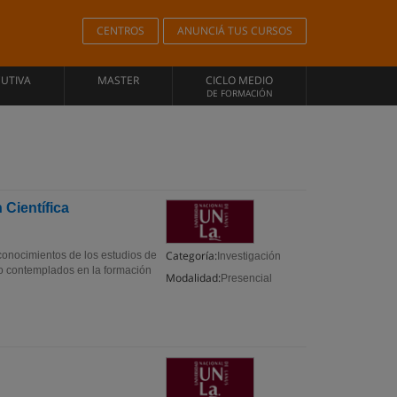
CENTROS
ANUNCIÁ TUS CURSOS
CUTIVA
MASTER
CICLO MEDIO
DE FORMACIÓN
 Científica
Categoría:
 conocimientos de los estudios de
Investigación
 o contemplados en la formación
Modalidad:
Presencial