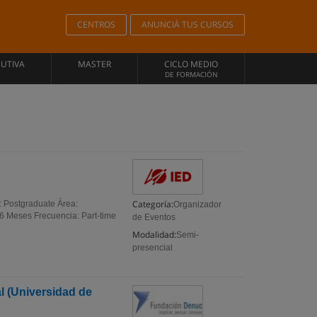
CENTROS
ANUNCIÁ TUS CURSOS
CUTIVA
MASTER
CICLO MEDIO
DE FORMACIÓN
Categoría:
: Postgraduate Área:
Organizador
 Meses Frecuencia: Part-time
de Eventos
Modalidad:
Semi-
presencial
 (Universidad de