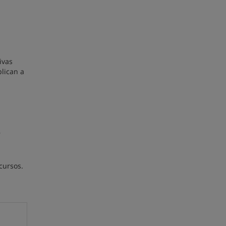
ivas
plican a
,
cursos.