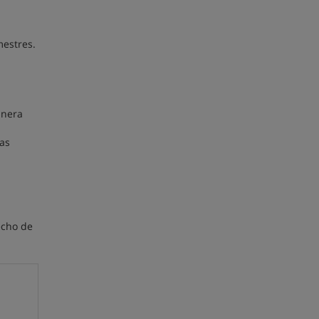
mestres.
anera
las
echo de