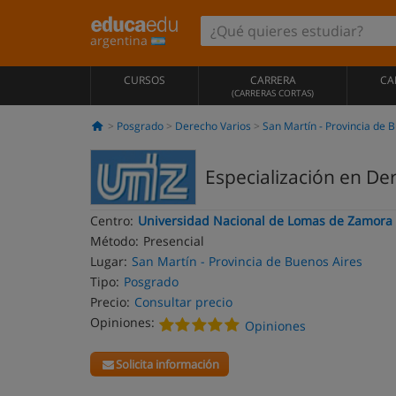
argentina
CURSOS
CARRERA
CA
(CARRERAS CORTAS)
Posgrado
Derecho Varios
San Martín - Provincia de 
Especialización en De
Centro:
Universidad Nacional de Lomas de Zamora
Método:
Presencial
Lugar:
San Martín - Provincia de Buenos Aires
Tipo:
Posgrado
Precio:
Consultar precio
Opiniones:
Opiniones
Solicita información