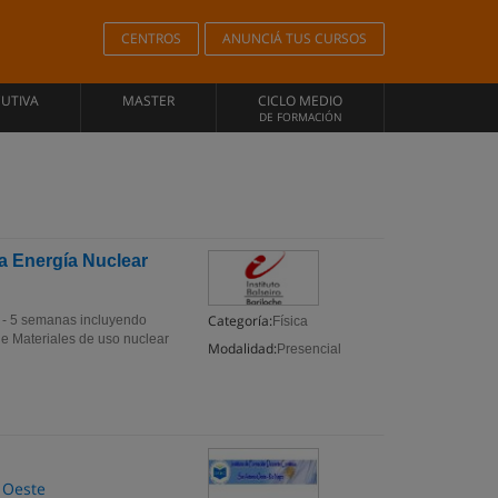
CENTROS
ANUNCIÁ TUS CURSOS
CUTIVA
MASTER
CICLO MEDIO
DE FORMACIÓN
la Energía Nuclear
Categoría:
lo - 5 semanas incluyendo
Física
 Materiales de uso nuclear
Modalidad:
Presencial
 Oeste