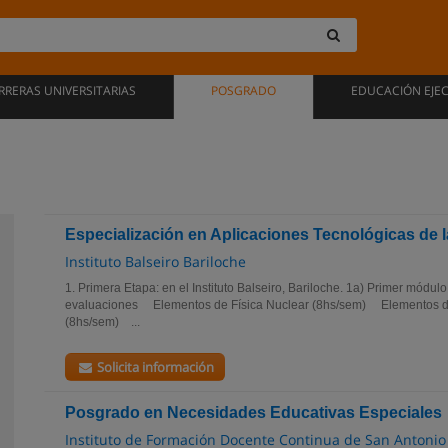
RRERAS UNIVERSITARIAS
POSGRADO
EDUCACIÓN EJE
Especialización en Aplicaciones Tecnológicas de 
Instituto Balseiro Bariloche
1. Primera Etapa: en el Instituto Balseiro, Bariloche. 1a) Primer módu
evaluaciones Elementos de Física Nuclear (8hs/sem) Elementos de
(8hs/sem) ...
Solicita información
Posgrado en Necesidades Educativas Especiales
Instituto de Formación Docente Continua de San Antonio