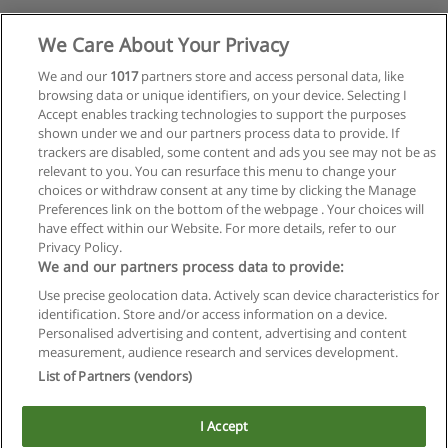
We Care About Your Privacy
We and our
1017
partners store and access personal data, like
browsing data or unique identifiers, on your device. Selecting I
Accept enables tracking technologies to support the purposes
shown under we and our partners process data to provide. If
Siguiente
trackers are disabled, some content and ads you see may not be as
Página
1
de
3
relevant to you. You can resurface this menu to change your
choices or withdraw consent at any time by clicking the Manage
Preferences link on the bottom of the webpage . Your choices will
have effect within our Website. For more details, refer to our
Privacy Policy.
Reglas de uso
We and our partners process data to provide:
Privacidad de datos
Use precise geolocation data. Actively scan device characteristics for
identification. Store and/or access information on a device.
Contactar con Educaedu
Personalised advertising and content, advertising and content
measurement, audience research and services development.
List of Partners (vendors)
Copyright © Educaedu Business S.L. - CIF : B-95610580: -
www.educaedu.com.ar
I Accept