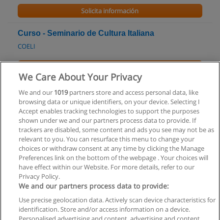
Solicita información
Curso - Seminario de Cultura Italiana
COELI
Solicita información
We Care About Your Privacy
Licenciatura en Cartografía
We and our
1019
partners store and access personal data, like
browsing data or unique identifiers, on your device. Selecting I
UNL - Universidad Nacional del Litoral
Accept enables tracking technologies to support the purposes
shown under we and our partners process data to provide. If
Solicita información
trackers are disabled, some content and ads you see may not be as
relevant to you. You can resurface this menu to change your
choices or withdraw consent at any time by clicking the Manage
Preferences link on the bottom of the webpage . Your choices will
have effect within our Website. For more details, refer to our
Privacy Policy.
Reglas de uso
We and our partners process data to provide:
Privacidad de datos
Use precise geolocation data. Actively scan device characteristics for
identification. Store and/or access information on a device.
Contactar con Educaedu
Personalised advertising and content, advertising and content