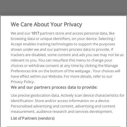
We Care About Your Privacy
We and our
1017
partners store and access personal data, like
browsing data or unique identifiers, on your device. Selecting I
Accept enables tracking technologies to support the purposes
shown under we and our partners process data to provide. If
trackers are disabled, some content and ads you see may not be as
relevant to you. You can resurface this menu to change your
choices or withdraw consent at any time by clicking the Manage
Preferences link on the bottom of the webpage . Your choices will
have effect within our Website. For more details, refer to our
Privacy Policy.
Reglas de uso
We and our partners process data to provide:
Privacidad de datos
Use precise geolocation data. Actively scan device characteristics for
identification. Store and/or access information on a device.
Contactar con Educaedu
Personalised advertising and content, advertising and content
measurement, audience research and services development.
List of Partners (vendors)
Copyright © Educaedu Business S.L. - CIF : B-95610580: -
www.educaedu.com.ar