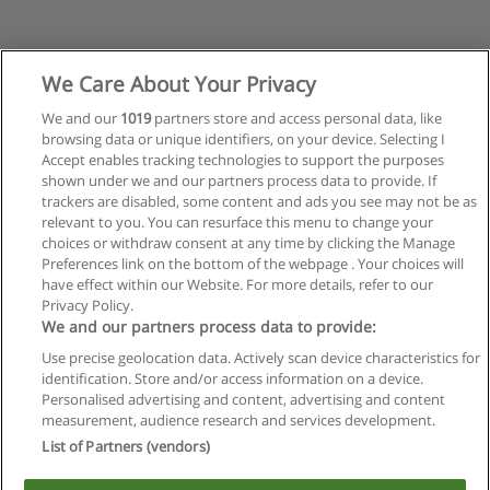
We Care About Your Privacy
We and our
1019
partners store and access personal data, like
browsing data or unique identifiers, on your device. Selecting I
Accept enables tracking technologies to support the purposes
shown under we and our partners process data to provide. If
Siguiente
trackers are disabled, some content and ads you see may not be as
Página
1
de
26
relevant to you. You can resurface this menu to change your
choices or withdraw consent at any time by clicking the Manage
Preferences link on the bottom of the webpage . Your choices will
have effect within our Website. For more details, refer to our
Privacy Policy.
Reglas de uso
We and our partners process data to provide:
Privacidad de datos
Use precise geolocation data. Actively scan device characteristics for
identification. Store and/or access information on a device.
Contactar con Educaedu
Personalised advertising and content, advertising and content
measurement, audience research and services development.
List of Partners (vendors)
Copyright © Educaedu Business S.L. - CIF : B-95610580: -
www.educaedu.com.ar