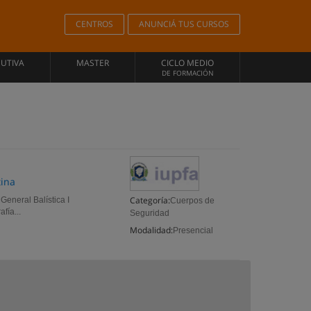
CENTROS
ANUNCIÁ TUS CURSOS
CUTIVA
MASTER
CICLO MEDIO
DE FORMACIÓN
tina
Categoría:
 General Balística I
Cuerpos de
fía...
Seguridad
Modalidad:
Presencial