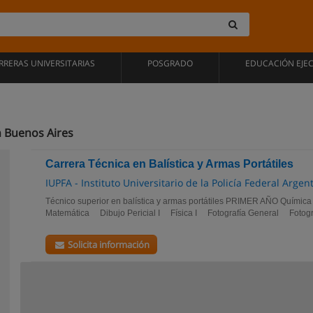
RRERAS UNIVERSITARIAS
POSGRADO
EDUCACIÓN EJE
n Buenos Aires
Carrera Técnica en Balística y Armas Portátiles
IUPFA - Instituto Universitario de la Policía Federal Argen
Técnico superior en balística y armas portátiles PRIMER AÑO Química
Matemática Dibujo Pericial I Física I Fotografía General Fotogra
Solicita información