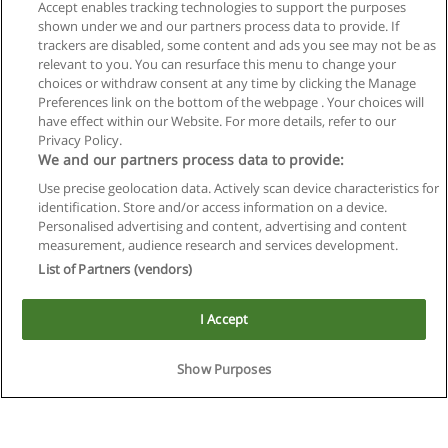
Accept enables tracking technologies to support the purposes
shown under we and our partners process data to provide. If
trackers are disabled, some content and ads you see may not be as
relevant to you. You can resurface this menu to change your
Siguiente
choices or withdraw consent at any time by clicking the Manage
Preferences link on the bottom of the webpage . Your choices will
Página
1
de
77
have effect within our Website. For more details, refer to our
Privacy Policy.
We and our partners process data to provide:
Use precise geolocation data. Actively scan device characteristics for
Reglas de uso
identification. Store and/or access information on a device.
Personalised advertising and content, advertising and content
Privacidad de datos
measurement, audience research and services development.
List of Partners (vendors)
Contactar con Educaedu
I Accept
Copyright © Educaedu Business S.L. - CIF : B-95610580: -
www.educaedu.com.ar
Show Purposes