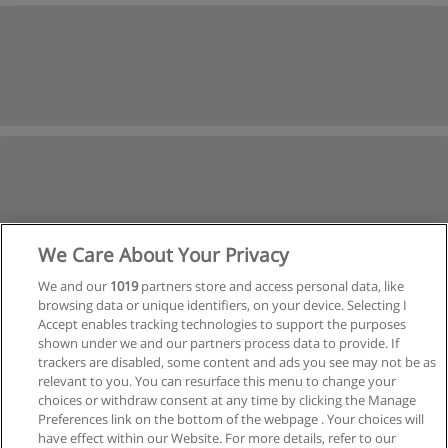
We Care About Your Privacy
We and our
1019
partners store and access personal data, like
browsing data or unique identifiers, on your device. Selecting I
Accept enables tracking technologies to support the purposes
shown under we and our partners process data to provide. If
trackers are disabled, some content and ads you see may not be as
relevant to you. You can resurface this menu to change your
choices or withdraw consent at any time by clicking the Manage
Preferences link on the bottom of the webpage . Your choices will
have effect within our Website. For more details, refer to our