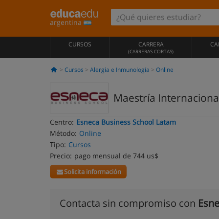
argentina
CURSOS
CARRERA
CA
(CARRERAS CORTAS)
Cursos
Alergia e Inmunología
Online
Maestría Internacional
Centro:
Esneca Business School Latam
Método:
Online
Tipo:
Cursos
Precio:
pago mensual de 744 us$
Solicita información
Contacta sin compromiso con
Esne