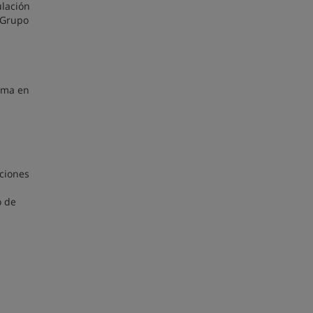
ulación
 Grupo
loma en
ciones
o de