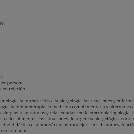
to.
os,
uier persona
s en relación
nología, la introducción a la alergología, las reacciones y enferm
ología, la inmunoterapia, la medicina complementaria y alternativa 
las alergias respiratorias y relacionadas con la otorrinolaringología, l
gia a los alimentos, las situaciones de urgencia alergológica, entre 
nidad didáctica el alumno/a encontrará ejercicios de autoevaluaci
forma autónoma.