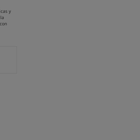
icas y
la
 con