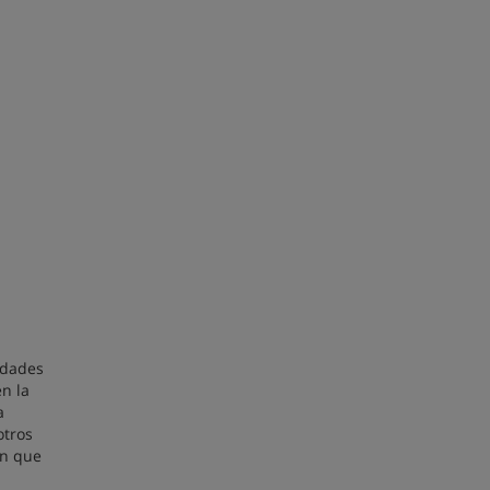
edades
en la
a
otros
ón que