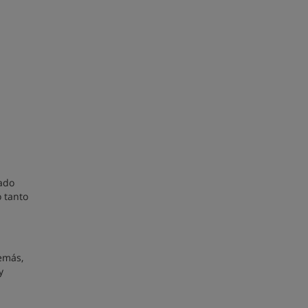
ñado
 tanto
demás,
y