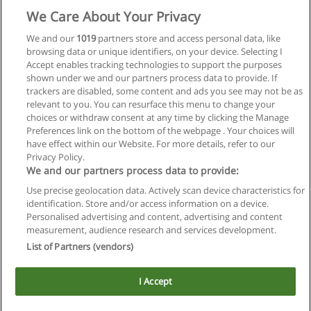
We Care About Your Privacy
We and our
1019
partners store and access personal data, like
browsing data or unique identifiers, on your device. Selecting I
Accept enables tracking technologies to support the purposes
shown under we and our partners process data to provide. If
trackers are disabled, some content and ads you see may not be as
relevant to you. You can resurface this menu to change your
choices or withdraw consent at any time by clicking the Manage
Preferences link on the bottom of the webpage . Your choices will
have effect within our Website. For more details, refer to our
Privacy Policy.
Reglas de uso
We and our partners process data to provide:
Privacidad de datos
Use precise geolocation data. Actively scan device characteristics for
identification. Store and/or access information on a device.
Contactar con Educaedu
Personalised advertising and content, advertising and content
measurement, audience research and services development.
List of Partners (vendors)
Copyright © Educaedu Business S.L. - CIF : B-95610580: -
www.educaedu.com.ar
I Accept