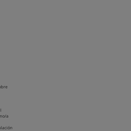
obre
l
mno/a
ulación