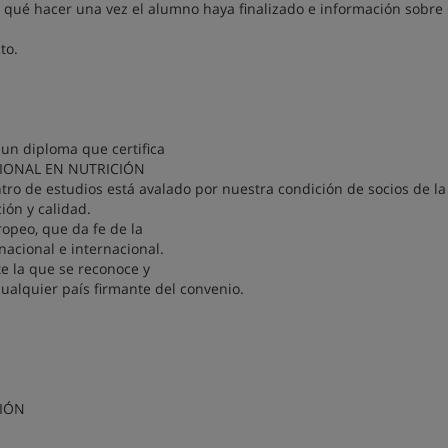
, qué hacer una vez el alumno haya finalizado e información sobre
to.
́ un diploma que certifica
ACIONAL EN NUTRICIÓN
ro de estudios está avalado por nuestra condición de socios de l
ón y calidad.
ropeo, que da fe de la
 nacional e internacional.
te la que se reconoce y
cualquier país firmante del convenio.
CIÓN