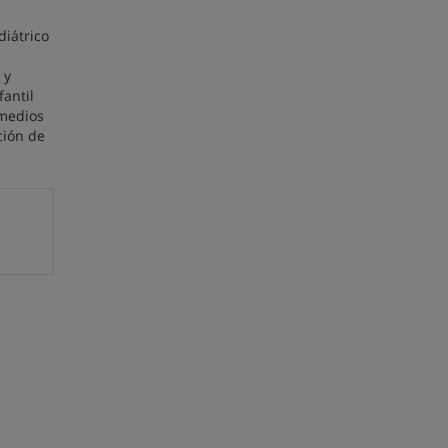
diátrico
 y
fantil
 medios
ción de