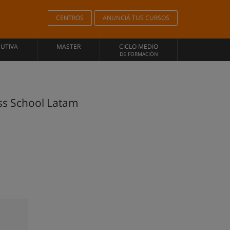
CENTROS
ANUNCIÁ TUS CURSOS
CUTIVA
MASTER
CICLO MEDIO
DE FORMACIÓN
ess School Latam