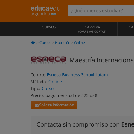
argentina
CURSOS
CARRERA
CA
(CARRERAS CORTAS)
Cursos
Nutrición
Online
Maestría Internacional
Centro:
Esneca Business School Latam
Método:
Online
Tipo:
Cursos
Precio:
pago mensual de 525 us$
Solicita información
Contacta sin compromiso con
Esne