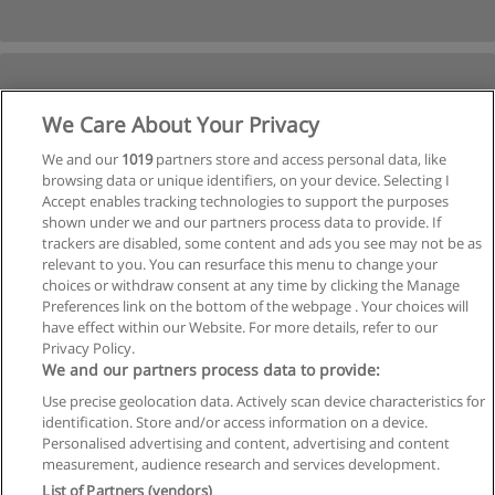
We Care About Your Privacy
We and our
1019
partners store and access personal data, like
browsing data or unique identifiers, on your device. Selecting I
Accept enables tracking technologies to support the purposes
shown under we and our partners process data to provide. If
trackers are disabled, some content and ads you see may not be as
relevant to you. You can resurface this menu to change your
choices or withdraw consent at any time by clicking the Manage
Preferences link on the bottom of the webpage . Your choices will
have effect within our Website. For more details, refer to our
Privacy Policy.
We and our partners process data to provide:
Use precise geolocation data. Actively scan device characteristics for
Reglas de uso
identification. Store and/or access information on a device.
Personalised advertising and content, advertising and content
Privacidad de datos
measurement, audience research and services development.
List of Partners (vendors)