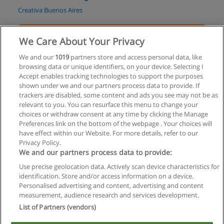
Creativa Buenos Aires
Solicita información
We Care About Your Privacy
Curso de Asesoramiento de Imagen
We and our
1019
partners store and access personal data, like
browsing data or unique identifiers, on your device. Selecting I
Creativa Buenos Aires
Accept enables tracking technologies to support the purposes
shown under we and our partners process data to provide. If
Solicita información
trackers are disabled, some content and ads you see may not be as
relevant to you. You can resurface this menu to change your
choices or withdraw consent at any time by clicking the Manage
Preferences link on the bottom of the webpage . Your choices will
have effect within our Website. For more details, refer to our
Privacy Policy.
Reglas de uso
We and our partners process data to provide:
Privacidad de datos
Use precise geolocation data. Actively scan device characteristics for
identification. Store and/or access information on a device.
Contactar con Educaedu
Personalised advertising and content, advertising and content
measurement, audience research and services development.
List of Partners (vendors)
Copyright © Educaedu Business S.L. - CIF : B-95610580: -
www.educaedu.com.ar