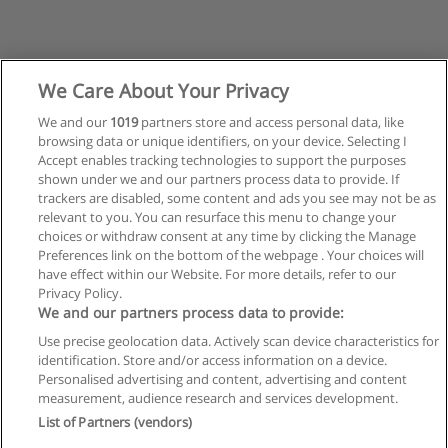
We Care About Your Privacy
We and our
1019
partners store and access personal data, like
browsing data or unique identifiers, on your device. Selecting I
Accept enables tracking technologies to support the purposes
shown under we and our partners process data to provide. If
trackers are disabled, some content and ads you see may not be as
relevant to you. You can resurface this menu to change your
choices or withdraw consent at any time by clicking the Manage
Preferences link on the bottom of the webpage . Your choices will
have effect within our Website. For more details, refer to our
Privacy Policy.
Reglas de uso
We and our partners process data to provide:
Privacidad de datos
Use precise geolocation data. Actively scan device characteristics for
identification. Store and/or access information on a device.
Contactar con Educaedu
Personalised advertising and content, advertising and content
measurement, audience research and services development.
List of Partners (vendors)
Copyright © Educaedu Business S.L. - CIF : B-95610580: -
www.educaedu.com.ar