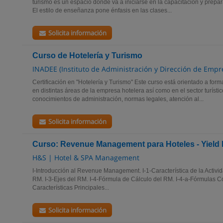
turismo es un espacio donde va a iniciarse en la capacitación y prepar
El estilo de enseñanza pone énfasis en las clases...
Solicita información
Curso de Hotelería y Turismo
INADEE (Instituto de Administración y Dirección de Empr
Certificación en "Hotelería y Turismo" Este curso está orientado a fo
en distintas áreas de la empresa hotelera así como en el sector turísti
conocimientos de administración, normas legales, atención al...
Solicita información
Curso: Revenue Management para Hoteles - Yiel
H&S | Hotel & SPA Management
I-Introducción al Revenue Management. I-1-Característica de la Activid
RM. I-3-Ejes del RM. I-4-Fórmula de Cálculo del RM. I-4-a-Fórmulas C
Características Principales...
Solicita información