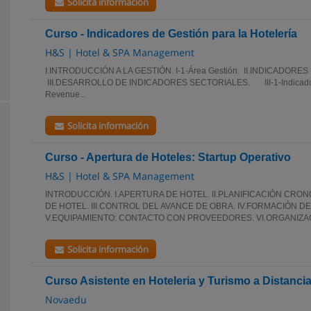
Solicita información
Curso - Indicadores de Gestión para la Hotelería
H&S | Hotel & SPA Management
I.INTRODUCCIÓN A LA GESTIÓN. I-1-Área Gestión. II.INDICADORES D
III.DESARROLLO DE INDICADORES SECTORIALES. III-1-Indicadores
Revenue...
Solicita información
Curso - Apertura de Hoteles: Startup Operativo
H&S | Hotel & SPA Management
INTRODUCCIÓN. I.APERTURA DE HOTEL. II.PLANIFICACIÓN CRO
DE HOTEL. III.CONTROL DEL AVANCE DE OBRA. IV.FORMACIÓN D
V.EQUIPAMIENTO: CONTACTO CON PROVEEDORES. VI.ORGANIZACI
Solicita información
Curso Asistente en Hoteleria y Turismo a Distanci
Novaedu