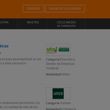
CENTROS
ANUNCIÁ TUS CURSOS
CUTIVA
MASTER
CICLO MEDIO
DE FORMACIÓN
ticas
a
Categoría:
encial para desempeñarte en las
Dirección y
s a nivel nacional e
Gestión de Empresas
Turísticas
Modalidad:
Online
Categoría:
 empresarial del turismo y la
Turismo
e y la calidad de vida de los
Modalidad:
A Distancia