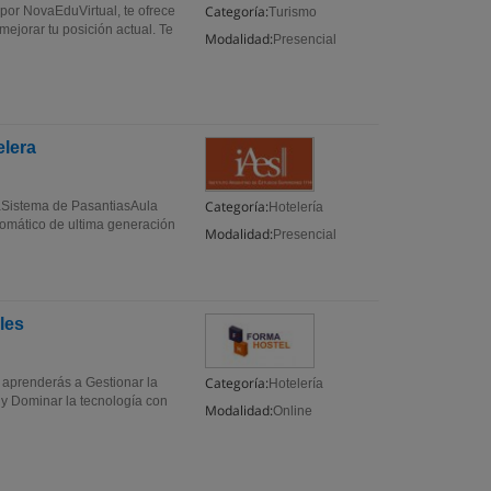
Categoría:
 por NovaEduVirtual, te ofrece
Turismo
mejorar tu posición actual. Te
Modalidad:
Presencial
elera
Categoría:
naSistema de PasantiasAula
Hotelería
fomático de ultima generación
Modalidad:
Presencial
les
Categoría:
 aprenderás a Gestionar la
Hotelería
l y Dominar la tecnología con
Modalidad:
Online