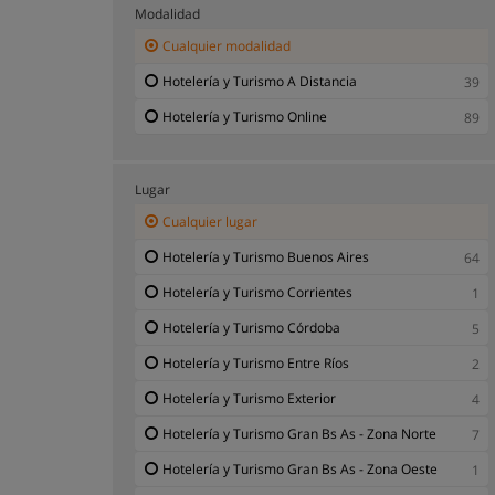
Hotelería
88
Modalidad
Protocolo - Etiqueta
17
Cualquier modalidad
Tripulante de Cabina de Pasajeros
2
Hotelería y Turismo A Distancia
39
Turismo
57
Hotelería y Turismo Online
89
Lugar
Cualquier lugar
Hotelería y Turismo Buenos Aires
64
Hotelería y Turismo Corrientes
1
Hotelería y Turismo Córdoba
5
Hotelería y Turismo Entre Ríos
2
Hotelería y Turismo Exterior
4
Hotelería y Turismo Gran Bs As - Zona Norte
7
Hotelería y Turismo Gran Bs As - Zona Oeste
1