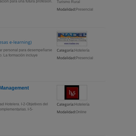
ación para una futura profesión.
Turismo Rural
Modalidad:
Presencial
esas e-learning)
Categoría:
rmar personal para desempeñarse
Hotelería
co. La formación incluye
Modalidad:
Presencial
d Management
Categoría:
ad Hotelera. I-2-Objetivos del
Hotelería
omplementarias. I-5-
Modalidad:
Online