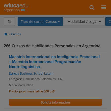
argentina
Tipo de curso:
Cursos
Modalidad / Lugar
C
Cursos
266
Cursos de Habilidades Personales en Argentina
Maestría Internacional en Inteligencia Emocional
+ Maestría Internacional Programación
Neurolinguistica
Esneca Business School Latam
Categoría:
Habilidades Personales - PNL
Modalidad:
Online
Precio:
pago mensual de 600 us$
Solicita información