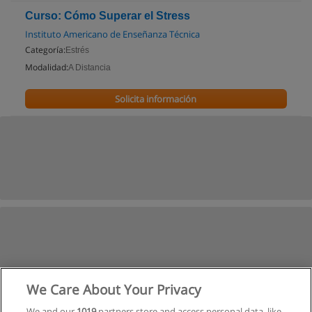
Curso: Cómo Superar el Stress
Instituto Americano de Enseñanza Técnica
Categoría:
Estrés
Modalidad:
A Distancia
Solicita información
We Care About Your Privacy
We and our
1019
partners store and access personal data, like