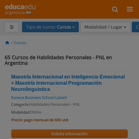
argentina
Tipo de curso:
Cursos
Modalidad / Lugar
C
Cursos
65
Cursos de Habilidades Personales - PNL en
Argentina
Maestría Internacional en Inteligencia Emocional
+ Maestría Internacional Programación
Neurolinguistica
Esneca Business School Latam
Categoría:
Habilidades Personales - PNL
Modalidad:
Online
Precio:
pago mensual de 600 us$
Solicita información