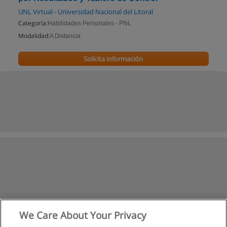
UNL Virtual - Universidad Nacional del Litoral
Categoría:
Habilidades Personales - PNL
Modalidad:
A Distancia
Solicita información
We Care About Your Privacy