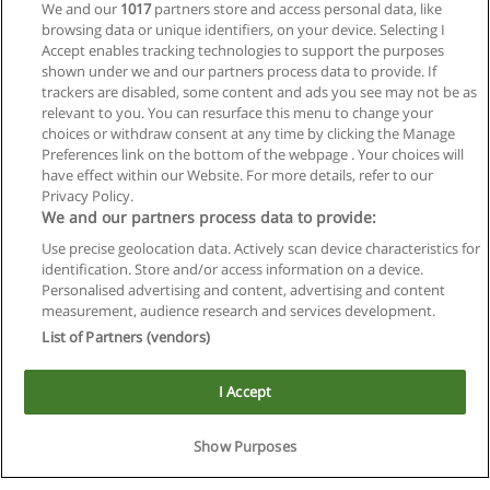
We and our
1017
partners store and access personal data, like
browsing data or unique identifiers, on your device. Selecting I
Accept enables tracking technologies to support the purposes
shown under we and our partners process data to provide. If
trackers are disabled, some content and ads you see may not be as
relevant to you. You can resurface this menu to change your
Siguiente
choices or withdraw consent at any time by clicking the Manage
Preferences link on the bottom of the webpage . Your choices will
Página
1
de
4
have effect within our Website. For more details, refer to our
Privacy Policy.
We and our partners process data to provide:
Use precise geolocation data. Actively scan device characteristics for
Reglas de uso
identification. Store and/or access information on a device.
Personalised advertising and content, advertising and content
Privacidad de datos
measurement, audience research and services development.
List of Partners (vendors)
Contactar con Educaedu
I Accept
Copyright © Educaedu Business S.L. - CIF : B-95610580: -
www.educaedu.com.ar
Este sitio utiliza cookies.
Si continua navegando, consideramos que acepta su uso.
Show Purposes
Ver más
|
X