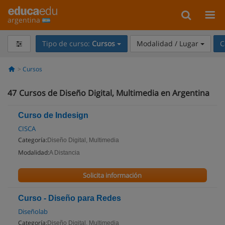
argentina
Tipo de curso:
Cursos
Modalidad / Lugar
C
Cursos
47
Cursos de Diseño Digital, Multimedia en Argentina
Curso de Indesign
CISCA
Categoría:
Diseño Digital, Multimedia
Modalidad:
A Distancia
Solicita información
Curso - Diseño para Redes
Diseñolab
Categoría:
Diseño Digital, Multimedia