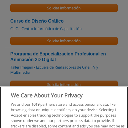
Solicita información
Curso de Diseño Gráfico
C.I.C. - Centro Informático de Capacitación
Solicita información
Programa de Especialización Profesional en
Animación 2D Digital
Taller Imagen - Escuela de Realizadores de Cine, TV y
Multimedia
Solicita información
We Care About Your Privacy
Carrera en Diseño Multimedial
We and our
1019
partners store and access personal data, like
Taller Imagen - Escuela de Realizadores de Cine, TV y
browsing data or unique identifiers, on your device. Selecting I
Multimedia
Accept enables tracking technologies to support the purposes
shown under we and our partners process data to provide. If
Solicita información
trackers are disabled, some content and ads you see may not be as