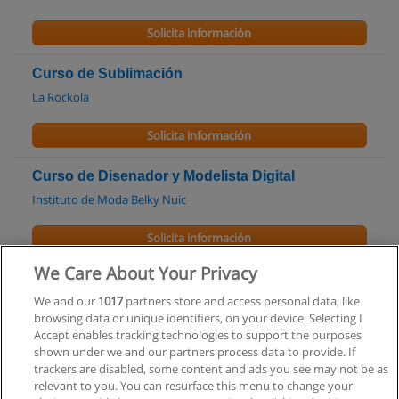
Solicita información
Curso de Sublimación
La Rockola
Solicita información
Curso de Disenador y Modelista Digital
Instituto de Moda Belky Nuic
Solicita información
We Care About Your Privacy
Tecnico Superior en Diseño, Moldería y
Producción Industrial
We and our
1017
partners store and access personal data, like
browsing data or unique identifiers, on your device. Selecting I
Instituto de Moda Belky Nuic
Accept enables tracking technologies to support the purposes
shown under we and our partners process data to provide. If
Solicita información
trackers are disabled, some content and ads you see may not be as
relevant to you. You can resurface this menu to change your