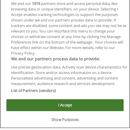
We and our
1019
partners store and access personal data, like
browsing data or unique identifiers, on your device. Selecting I
Accept enables tracking technologies to support the purposes
shown under we and our partners process data to provide. If
trackers are disabled, some content and ads you see may not be as
relevant to you. You can resurface this menu to change your
choices or withdraw consent at any time by clicking the Manage
Preferences link on the bottom of the webpage . Your choices will
have effect within our Website. For more details, refer to our
Privacy Policy.
We and our partners process data to provide:
Use precise geolocation data. Actively scan device characteristics for
Reglas de uso
identification. Store and/or access information on a device.
Personalised advertising and content, advertising and content
Privacidad de datos
measurement, audience research and services development.
List of Partners (vendors)
Contactar con Educaedu
I Accept
Copyright © Educaedu Business S.L. - CIF : B-95610580: -
www.educaedu.com.ar
Este sitio utiliza cookies.
Si continua navegando, consideramos que acepta su uso.
Show Purposes
Ver más
|
X