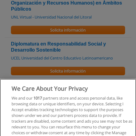
Organización y Recursos Humanos) en Ámbitos
Públicos
UNL Virtual - Universidad Nacional del Litoral
Solicita información
Diplomatura en Responsabilidad Social y
Desarrollo Sostenible
UCEL Universidad del Centro Educativo Latinoamericano
Solicita información
Curso de Despachante de Aduana y Comercio
We Care About Your Privacy
Exterior
We and our
1017
partners store and access personal data, like
INADEE (Instituto de Administración y Dirección de Empresas
browsing data or unique identifiers, on your device. Selecting I
e-learning)
Accept enables tracking technologies to support the purposes
shown under we and our partners process data to provide. If
Solicita información
trackers are disabled, some content and ads you see may not be as
relevant to you. You can resurface this menu to change your
choices or withdraw consent at any time by clicking the Manage