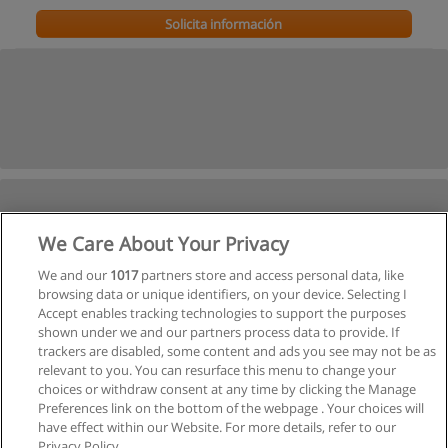
Solicita información
We Care About Your Privacy
We and our
1017
partners store and access personal data, like
browsing data or unique identifiers, on your device. Selecting I
Accept enables tracking technologies to support the purposes
shown under we and our partners process data to provide. If
trackers are disabled, some content and ads you see may not be as
relevant to you. You can resurface this menu to change your
choices or withdraw consent at any time by clicking the Manage
Preferences link on the bottom of the webpage . Your choices will
have effect within our Website. For more details, refer to our
Privacy Policy.