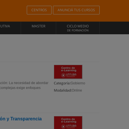
CENTROS
ANUNCIÁ TUS CURSOS
CUTIVA
MASTER
CICLO MEDIO
DE FORMACIÓN
Categoría:
ción: La necesidad de abordar
Gobierno
 complejas exige enfoques
Modalidad:
Online
ión y Transparencia