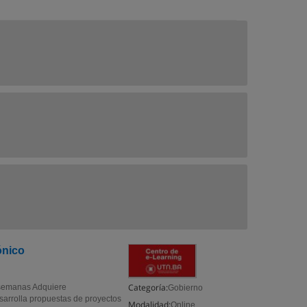
ónico
Categoría:
 semanas Adquiere
Gobierno
esarrolla propuestas de proyectos
Modalidad:
Online