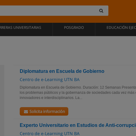
RRERAS UNIVERSITARIAS
POSGRADO
EDUCACIÓN EJE
Diplomatura en Escuela de Gobierno
Centro de e-Learning UTN BA
Diplomatura en Escuela de Gobierno. Duración: 12 Semanas Presenta
los problemas públicos y la gobernanza de sociedades cada vez más
innovadores e interdisciplinarios. La...
Solicita información
Experto Universitario en Estudios de Anti-corrupc
Centro de e-Learning UTN BA