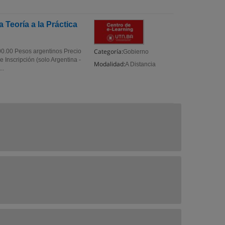
 Teoría a la Práctica
Categoría:
00.00 Pesos argentinos Precio
Gobierno
 Inscripción (solo Argentina -
Modalidad:
A Distancia
..