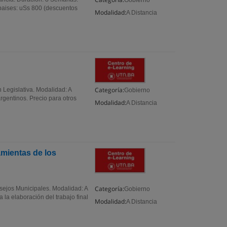
Gobierno
 paises: uSs 800 (descuentos
Modalidad:
A Distancia
Categoría:
 Legislativa. Modalidad: A
Gobierno
rgentinos. Precio para otros
Modalidad:
A Distancia
mientas de los
Categoría:
sejos Municipales. Modalidad: A
Gobierno
 la elaboración del trabajo final
Modalidad:
A Distancia