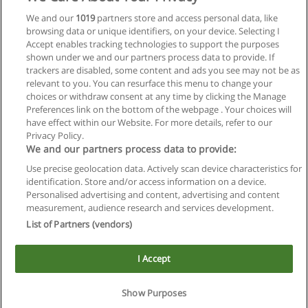
We and our
1019
partners store and access personal data, like
browsing data or unique identifiers, on your device. Selecting I
Accept enables tracking technologies to support the purposes
shown under we and our partners process data to provide. If
Siguiente
trackers are disabled, some content and ads you see may not be as
Página
1
de
5
relevant to you. You can resurface this menu to change your
choices or withdraw consent at any time by clicking the Manage
Preferences link on the bottom of the webpage . Your choices will
have effect within our Website. For more details, refer to our
Privacy Policy.
Reglas de uso
We and our partners process data to provide:
Privacidad de datos
Use precise geolocation data. Actively scan device characteristics for
identification. Store and/or access information on a device.
Contactar con Educaedu
Personalised advertising and content, advertising and content
measurement, audience research and services development.
List of Partners (vendors)
Copyright © Educaedu Business S.L. - CIF : B-95610580: -
www.educaedu.com.ar
I Accept
Este sitio utiliza cookies.
Si continua navegando, consideramos que acepta su uso.
Show Purposes
Ver más
|
X