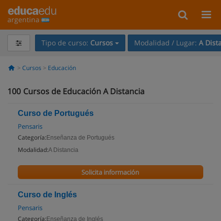
argentina
Tipo de curso:
Cursos
Modalidad / Lugar:
A Dist
Cursos
Educación
100
Cursos de Educación A Distancia
Curso de Portugués
Pensaris
Categoría:
Enseñanza de Portugués
Modalidad:
A Distancia
Solicita información
Curso de Inglés
Pensaris
Categoría:
Enseñanza de Inglés