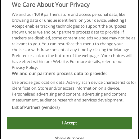
Posgrado Patología Renal y Alimentación
We Care About Your Privacy
Basada en Plantas como Respuesta a la
Terapéutica Nutricional
We and our
1019
partners store and access personal data, like
browsing data or unique identifiers, on your device. Selecting I
Asociación Civil U.N.A
Accept enables tracking technologies to support the purposes
shown under we and our partners process data to provide. If
Solicita información
trackers are disabled, some content and ads you see may not be as
relevant to you. You can resurface this menu to change your
choices or withdraw consent at any time by clicking the Manage
Preferences link on the bottom of the webpage . Your choices will
have effect within our Website. For more details, refer to our
Privacy Policy.
Reglas de uso
We and our partners process data to provide:
Privacidad de datos
Use precise geolocation data. Actively scan device characteristics for
identification. Store and/or access information on a device.
Contactar con Educaedu
Personalised advertising and content, advertising and content
measurement, audience research and services development.
List of Partners (vendors)
Copyright © Educaedu Business S.L. - CIF : B-95610580: -
www.educaedu.com.ar
I Accept
Show Purposes