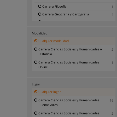
Carrera Filosofía
1
Carrera Geografía y Cartografía
4
Carrera Historia
6
Carrera Lenguaje y Literatura Inglesa
1
Modalidad
Carrera Letras
3
Cualquier modalidad
Carrera Lingüística
1
Carrera Ciencias Sociales y Humanidades A
2
Carrera Literatura
5
Distancia
Carrera Política
3
Carrera Ciencias Sociales y Humanidades
1
Online
Carrera Religión
4
Lugar
Cualquier lugar
Carrera Ciencias Sociales y Humanidades
16
Buenos Aires
Carrera Ciencias Sociales y Humanidades
2