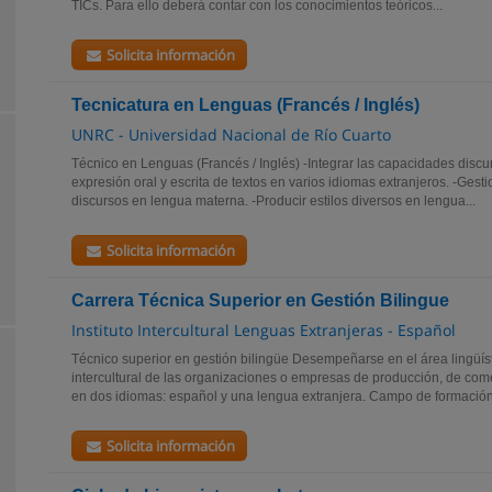
TICs. Para ello deberá contar con los conocimientos teóricos...
Solicita información
Tecnicatura en Lenguas (Francés / Inglés)
UNRC - Universidad Nacional de Río Cuarto
Técnico en Lenguas (Francés / Inglés) -Integrar las capacidades discu
expresión oral y escrita de textos en varios idiomas extranjeros. -Gest
discursos en lengua materna. -Producir estilos diversos en lengua...
Solicita información
Carrera Técnica Superior en Gestión Bilingue
Instituto Intercultural Lenguas Extranjeras - Español
Técnico superior en gestión bilingüe Desempeñarse en el área lingüís
intercultural de las organizaciones o empresas de producción, de come
en dos idiomas: español y una lengua extranjera. Campo de formación.
Solicita información