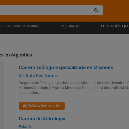
RRERAS UNIVERSITARIAS
POSGRADO
EDUCACIÓN EJE
es en Argentina
Carrera Teólogo Especializado en Misiones
Instituto Red Formar
Programa de Teólogo especializado en MisionesUnidades TemáticasB
MisionesMinisterio y Práctica Ministerial Contenidos a desarrollarMódulo
Introducción...
Solicita información
Carrera de Astrología
Éskatha