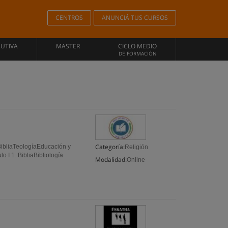
CENTROS
ANUNCIÁ TUS CURSOS
CUTIVA
MASTER
CICLO MEDIO
DE FORMACIÓN
Categoría:
ibliaTeologíaEducación y
Religión
 I 1. BibliaBibliología.
Modalidad:
Online