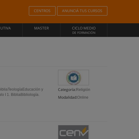
CENTROS
ANUNCIÁ TUS CURSOS
CUTIVA
MASTER
CICLO MEDIO
DE FORMACIÓN
Categoría:
ibliaTeologíaEducación y
Religión
 I 1. BibliaBibliología.
Modalidad:
Online